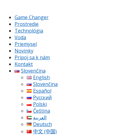
Game Changer
Prostredie
Technológia
Voda
Priemysel
Novinky
Pripoj sa k nám
Kontakt
Slovenčina
English
Slovenčina
Español
Русский
Polski
Čeština
العربية
Deutsch
中文 (中国)