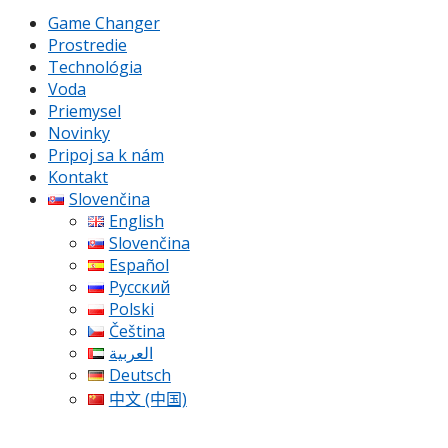
Game Changer
Prostredie
Technológia
Voda
Priemysel
Novinky
Pripoj sa k nám
Kontakt
Slovenčina
English
Slovenčina
Español
Русский
Polski
Čeština
العربية
Deutsch
中文 (中国)