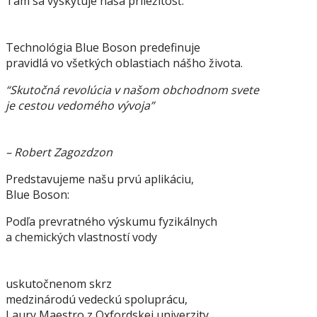
Tam sa vyskytuje naša príležitosť.
Technológia Blue Boson predefinuje
pravidlá vo všetkých oblastiach nášho života.
“Skutočná revolúcia v našom obchodnom svete
je cestou vedomého vývoja”
– Robert Zagozdzon
Predstavujeme našu prvú aplikáciu,
Blue Boson:
Podľa prevratného výskumu fyzikálnych
a chemických vlastností vody
uskutočnenom skrz
medzinárodú vedeckú spoluprácu,
Laury Maestro z Oxfordskej univerzity